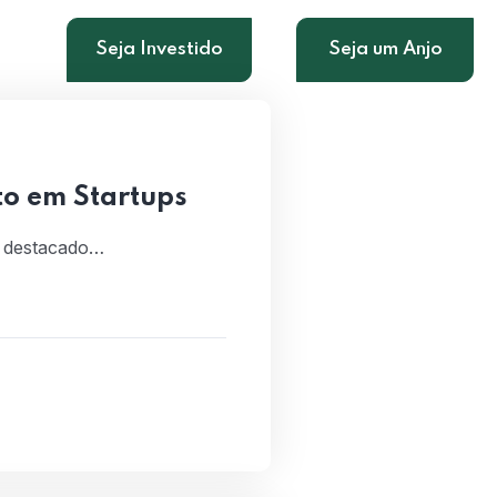
Seja Investido
Seja um Anjo
to em Startups
e destacado…