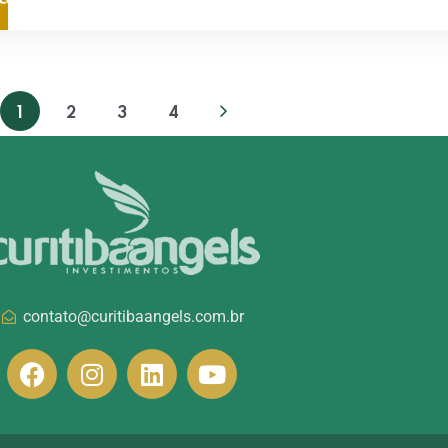
1
2
3
4
contato@curitibaangels.com.br